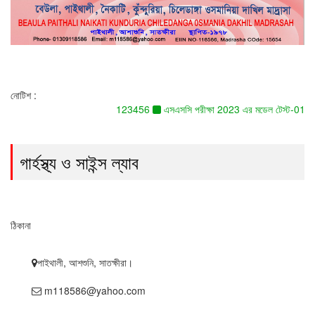
Toggle
navigati
নোটিশ :
123456
এসএসসি পরীক্ষা 2023 এর মডেল টেস্ট-01 এর
গার্হস্থ্য ও সাইন্স ল্যাব
ঠিকানা
পাইথালী, আশশুনি, সাতক্ষীরা।
m118586@yahoo.com